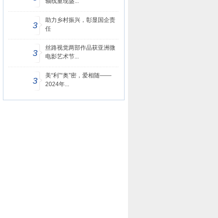
轴线重现盛...
助力乡村振兴，彰显国企责
3
任
丝路视觉两部作品获亚洲微
3
电影艺术节...
美“利”“奥”密，爱相随——
3
2024年...