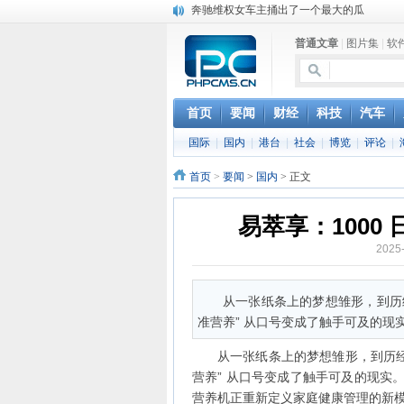
奔驰维权女车主捅出了一个最大的瓜
苹果MacOS曝新功能：将iPad作为拓展屏
DS四款新能源车型上海车展亚洲首秀
普通文章
|
图片集
|
软
苹果与高通和解 英特尔失去重要移动客户
小米高管：虽然高通与苹果和解，但5G iPh
iOS 13加入黑暗模式 多功能加持6月份见
首页
要闻
财经
科技
汽车
高通与苹果达成和解，双方达成6年许可协议
巴黎圣母院大火肆虐，人类文明的一场浩劫
国际
|
国内
|
港台
|
社会
|
博览
|
评论
|
首页
>
要闻
>
国内
> 正文
易萃享：100
2025
从一张纸条上的梦想雏形，到历经
准营养” 从口号变成了触手可及的现
从一张纸条上的梦想雏形，到历经 
营养” 从口号变成了触手可及的现实
营养机正重新定义家庭健康管理的新