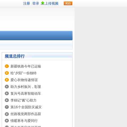
rss
频道总排行
新疆铁路今年已运输
给“夕阳”一份独特
爱心衣物传递情谊
助力乡村振兴，彰显
复兴号高寒智能动车
李锦记“酱”心助力
第16个全国防灾减灾
丝路视觉两部作品获
情暖寒冬与爱同行