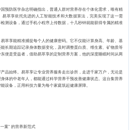
。中国预防医学杂志明确指出，普通人群对营养存在个体化需求，唯有精
。易萃享依托先进的人工智能技术和大数据算法，完美实现了这一需
等检测设备，通过手机小程序上传数据，十几秒钟就能获得专属的精准
，易萃享能精准捕捉每个人的健康密码。它不仅能计算身高、年龄、基
还能长期追踪记录身体数据变化，及时调整蛋白质、维生素、矿物质等
少东便是受益者，借助易萃享的定制营养方案，他的深度睡眠时间从两
贯穿产品始终。易萃享让专业营养服务走出诊所，走进千家万户，无论是
理身体的中老年人，都能通过科学营养干预改善健康状态。这台集营养
智能设备，正用科技力量为每个家庭筑起健康屏障。
人一案” 的营养新范式