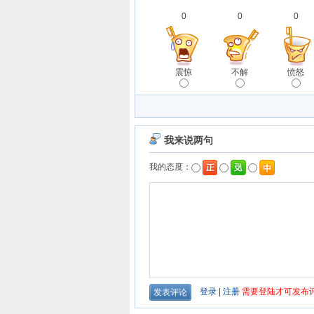
0
0
0
震惊
不解
愤怒