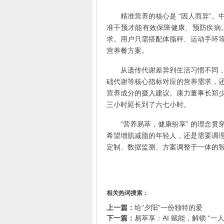
精准营养的核心是 “因人而异”
准干预才能有效保障健康、预防疾病
求。用户只需搭配体脂秤、运动手环
营养餐方案。
从遗传代谢差异到生活习惯不同
础代谢等核心指标对应的营养需求，
营养成分的摄入建议。康力董事长郑
三小时延长到了六七小时。
“营养易萃，健康纷享” 的理念
希望增肌减脂的年轻人，还是需要调
定制、数据监测、方案调整于一体的
相关热词搜索：
上一篇：
给“夕阳”一份独特的爱
下一篇：
易萃享：AI 赋能，解锁 “一