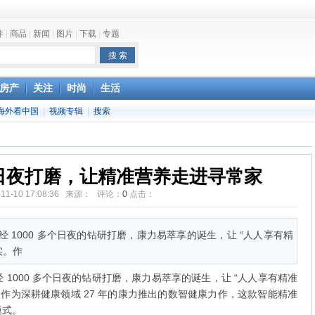
件
|
商品
|
新闻
|
图片
|
下载
|
专题
one最快明年下半年发布
房产
关注
时尚
生活
海外看中国
|
视频专辑
|
搜索
0 日夜打磨，让精准营养走进寻常家
-11-10 17:08:36 来源： 评论：
0
点击：
 1000 多个日夜的钻研打磨，康力易萃享的诞生，让 “人人享有精
实。作
1000 多个日夜的钻研打磨，康力易萃享的诞生，让 “人人享有精准
。作为深耕健康领域 27 年的康力推出的数智健康力作，这款智能精准
模式。