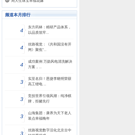
周大生珠宝幸福花嫁
频道本月排行
东方药林：精研产品体系，
4
以品质筑牢...
丝路视觉：《共和国没有开
4
闸》聚焦“...
成功案例 万勋风电清洗解决
4
方案，...
实至名归！恩捷李晓明荣获
3
高工锂电 ...
竞技世界引领风潮：纯净棋
3
牌，拒赌先行
山海集团：康养为天下老人
3
装点幸福晚年
丝路视觉数字活化北京古中
3