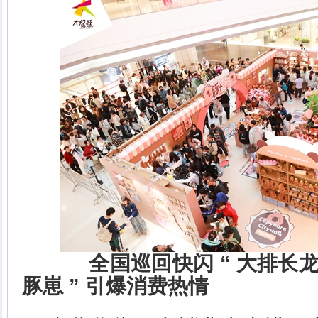
全国巡回快闪
“
大排长
豚崽
”
引爆消费热情