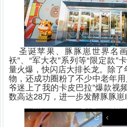
圣诞苹果、豚豚崽世界名画
袄”、“军大衣”系列等“限定款
量火爆，快闪店大排长龙。除了年
物，还成功圈粉了不少中老年用
爷迷上了我的卡皮巴拉”爆款视
数高达28万，进一步发酵豚豚崽