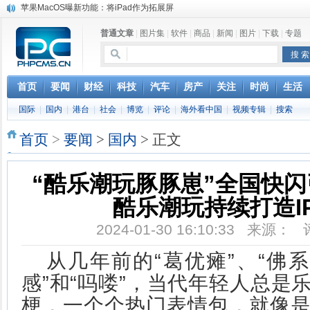
DS四款新能源车型上海车展亚洲首秀
苹果与高通和解 英特尔失去重要移动客户
普通文章
|
图片集
|
软件
|
商品
|
新闻
|
图片
|
下载
|
专题
小米高管：虽然高通与苹果和解，但5G iPhone最快明年下半年发布
iOS 13加入黑暗模式 多功能加持6月份见
高通与苹果达成和解，双方达成6年许可协议
巴黎圣母院大火肆虐，人类文明的一场浩劫
首页
要闻
财经
科技
汽车
房产
关注
时尚
生活
奔驰维权女车主捅出了一个最大的瓜
国际
|
国内
|
港台
|
社会
|
博览
|
评论
|
海外看中国
|
视频专辑
|
搜索
首页
>
要闻
>
国内
> 正文
“酷乐潮玩豚豚崽”全国快
酷乐潮玩持续打造I
2024-01-30 16:10:33 来源：
从几年前的“葛优瘫”、“佛系
感”和“吗喽”，当代年轻人总是
梗，一个个热门表情包，就像