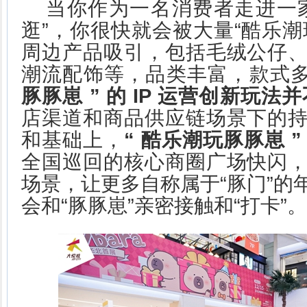
当你作为一名消费者走进一
逛”，你很快就会被大量“酷乐潮
周边产品吸引，包括毛绒公仔
潮流配饰等，品类丰富，款式
豚豚崽
”
的
IP
运营创新玩法并
店渠道和商品供应链场景下的
和基础上，
“
酷乐潮玩豚豚崽
”
全国巡回的核心商圈广场快闪
场景，让更多自称属于“豚门”的
会和“豚豚崽”亲密接触和“打卡”。