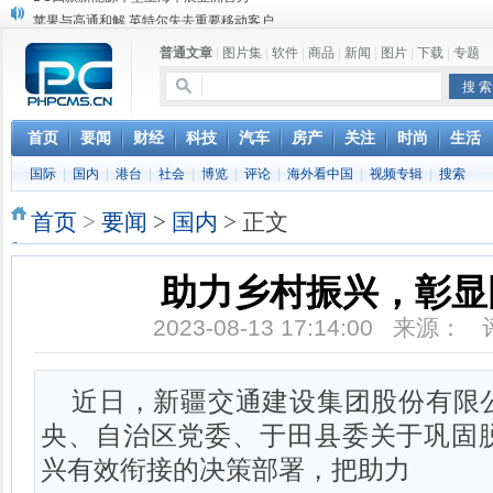
苹果与高通和解 英特尔失去重要移动客户
小米高管：虽然高通与苹果和解，但5G iPhone最快明年下半年发布
普通文章
|
图片集
|
软件
|
商品
|
新闻
|
图片
|
下载
|
专题
iOS 13加入黑暗模式 多功能加持6月份见
高通与苹果达成和解，双方达成6年许可协议
巴黎圣母院大火肆虐，人类文明的一场浩劫
奔驰维权女车主捅出了一个最大的瓜
首页
要闻
财经
科技
汽车
房产
关注
时尚
生活
苹果MacOS曝新功能：将iPad作为拓展屏
国际
|
国内
|
港台
|
社会
|
博览
|
评论
|
海外看中国
|
视频专辑
|
搜索
DS四款新能源车型上海车展亚洲首秀
首页
>
要闻
>
国内
> 正文
助力乡村振兴，彰显
2023-08-13 17:14:00 来源：
近日，新疆交通建设集团股份有限
央、自治区党委、于田县委关于巩固
兴有效衔接的决策部署，把助力