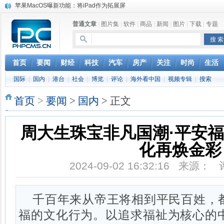
苹果MacOS曝新功能：将iPad作为拓展屏
DS四款新能源车型上海车展亚洲首秀
普通文章
|
图片集
|
软件
|
商品
|
新闻
|
图片
|
下载
|
专题
苹果与高通和解 英特尔失去重要移动客户
小米高管：虽然高通与苹果和解，但5G iPhone最快明年下半年发布
iOS 13加入黑暗模式 多功能加持6月份见
高通与苹果达成和解，双方达成6年许可协议
首页
要闻
财经
科技
汽车
房产
关注
时尚
生活
巴黎圣母院大火肆虐，人类文明的一场浩劫
国际
|
国内
|
港台
|
社会
|
博览
|
评论
|
海外看中国
|
视频专辑
|
搜索
奔驰维权女车主捅出了一个最大的瓜
首页
>
要闻
>
国内
> 正文
周大生珠宝非凡国潮·平安
化再焕金彩
2024-09-02 16:32:16 来源：
千百年来从帝王将相到平民百姓，
福的文化行为。以追求福祉为核心的