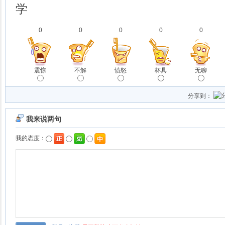
学
0
0
0
0
0
震惊
不解
愤怒
杯具
无聊
分享到：