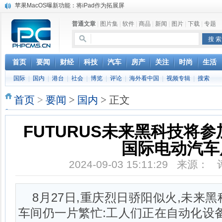
苹果MacOS曝新功能：将iPad作为拓展屏
DS四款新能源车型上海车展亚洲首秀
普通文章
|
图片集
|
软件
|
商品
|
新闻
|
图片
|
下载
|
专题
苹果与高通和解 英特尔失去重要移动客户
小米高管：虽然高通与苹果和解，但5G iPhone最快明年下半年发布
iOS 13加入黑暗模式 多功能加持6月份见
高通与苹果达成和解，双方达成6年许可协议
首页
要闻
财经
科技
汽车
房产
关注
时尚
生活
巴黎圣母院大火肆虐，人类文明的一场浩劫
国际
|
国内
|
港台
|
社会
|
博览
|
评论
|
海外看中国
|
视频专辑
|
搜索
奔驰维权女车主捅出了一个最大的瓜
首页
>
要闻
>
国内
> 正文
FUTURUS未来黑科技将参
国际电动汽车
2024-09-03 15:11:29 来源：
8月27日,重庆烈日骄阳似火,未来
车间仍一片繁忙:工人们正在自动化设